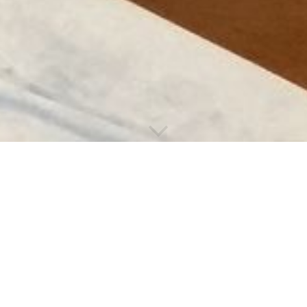
Willkommen zur Praxis
für Osteopathie
Jan Düspohl